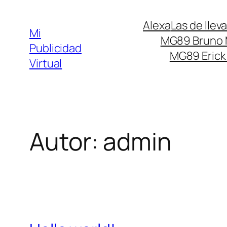
Saltar
Alexa
Las de lleva
al
Mi
MG89 Bruno
contenido
Publicidad
MG89 Erick 
Virtual
Autor:
admin