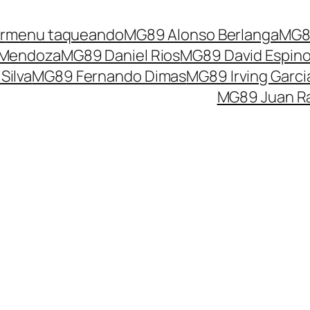
r
menu taqueando
MG89 Alonso Berlanga
MG89
 Mendoza
MG89 Daniel Rios
MG89 David Espin
Silva
MG89 Fernando Dimas
MG89 Irving Garci
MG89 Juan R