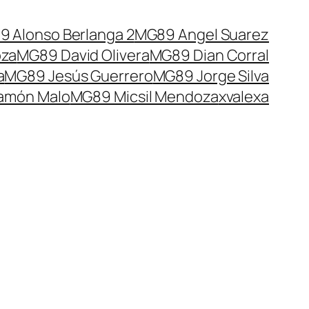
 Alonso Berlanga 2
MG89 Angel Suarez
oza
MG89 David Olivera
MG89 Dian Corral
a
MG89 Jesús Guerrero
MG89 Jorge Silva
amón Malo
MG89 Micsil Mendoza
xvalexa